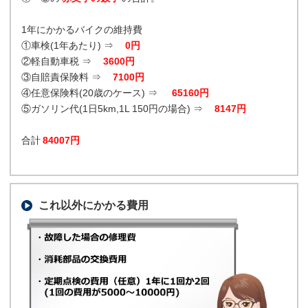
1年にかかるバイクの維持費
①車検(1年あたり) ⇒
0円
②軽自動車税 ⇒
3600円
③自賠責保険料 ⇒
7100円
④任意保険料(20歳のケース) ⇒
65160円
⑤ガソリン代(1日5km,1L 150円の場合) ⇒
8147円
合計
84007円
これ以外にかかる費用