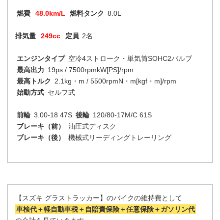
燃費
48.0km/L
燃料タンク
8.0L
排気量
249cc
定員
2名
エンジンタイプ
空冷4ストローク・単気筒SOHC2バルブ
最高出力
19ps / 7500rpmkW[PS]/rpm
最高トルク
2.1kg・m / 5500rpmN・m[kgf・m]/rpm
始動方式
セルフ式
前輪
3.00-18 47S
後輪
120/80-17M/C 61S
ブレーキ（前）
油圧式ディスク
ブレーキ（後）
機械式リーディングトレーリング
【スズキ グラストラッカー】のバイクの維持費として
車検代＋軽自動車税＋自賠責保険＋任意保険＋ガソリン代