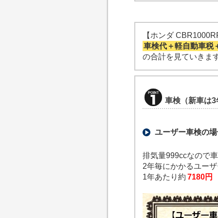
【ホンダ CBR100
車検代＋軽自動車税
の合計を見ていきま
車検（新車は3
ユーザー車検の場
排気量999ccなので
2年毎にかかるユー
1年あたり約
7180円