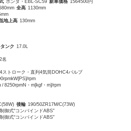
式
ホンダ・EBL-SC59
新車価格
1564500円
680mm
全高
1130mm
5mm
低地上高
130mm
料タンク
17.0L
2名
4ストローク・直列4気筒DOHC4バルブ
00rpmkW[PS]/rpm
 / 8250rpmN・m[kgf・m]/rpm
C(58W)
後輪
190/50ZR17M/C(73W)
制御式“コンバインドABS”
制御式“コンバインドABS”