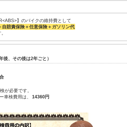
0RR<ABS>】のバイクの維持費として
＋自賠責保険＋任意保険＋ガソリン代
す。
年後、その後は2年ごと）
合
車検が必要です。
ザー車検費用は、
14360円