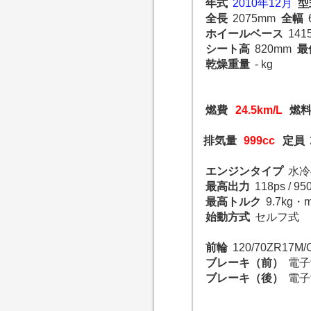
年式
2010年12月
型
全長
2075mm
全幅
ホイールベース
141
シート高
820mm
最
乾燥重量
- kg
燃費
24.5km/L
燃
排気量
999cc
定員
エンジンタイプ
水冷
最高出力
118ps / 95
最高トルク
9.7kg・m
始動方式
セルフ式
前輪
120/70ZR17M/
ブレーキ（前）
電子
ブレーキ（後）
電子