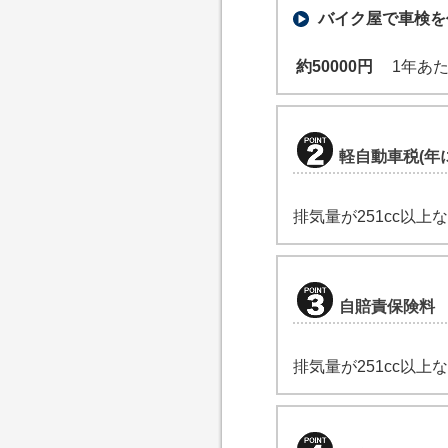
バイク屋で車検を
約50000円
1年あた
軽自動車税(年
排気量が251cc以上
自賠責保険料
排気量が251cc以