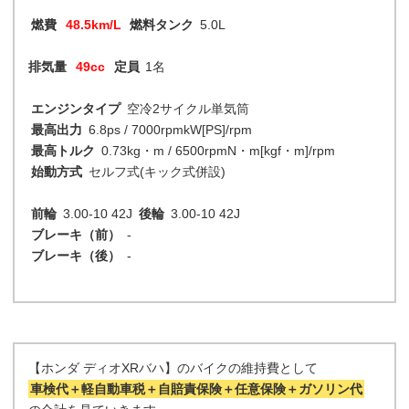
燃費
48.5km/L
燃料タンク
5.0L
排気量
49cc
定員
1名
エンジンタイプ
空冷2サイクル単気筒
最高出力
6.8ps / 7000rpmkW[PS]/rpm
最高トルク
0.73kg・m / 6500rpmN・m[kgf・m]/rpm
始動方式
セルフ式(キック式併設)
前輪
3.00-10 42J
後輪
3.00-10 42J
ブレーキ（前）
-
ブレーキ（後）
-
【ホンダ ディオXRバハ】のバイクの維持費として
車検代＋軽自動車税＋自賠責保険＋任意保険＋ガソリン代