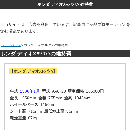
ホンダ ディオXRバハの維持費
※当サイトは、広告を利用しています。記事内に商品プロモーションを
含む場合があります。
トップページ
> ホンダ ディオXRバハの維持費
ホンダ ディオXRバハの維持費
【ホンダ ディオXRバハ】
年式
1996年1月
型式
A-AF28
新車価格
165000円
全長
1650mm
全幅
755mm
全高
1045mm
ホイールベース
1150mm
シート高
715mm
最低地上高
95mm
乾燥重量
67kg