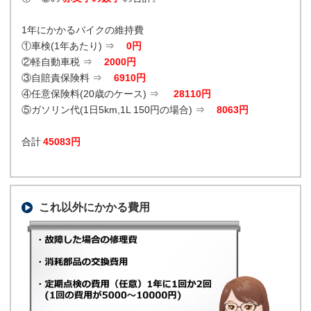
1年にかかるバイクの維持費
①車検(1年あたり) ⇒
0円
②軽自動車税 ⇒
2000円
③自賠責保険料 ⇒
6910円
④任意保険料(20歳のケース) ⇒
28110円
⑤ガソリン代(1日5km,1L 150円の場合) ⇒
8063円
合計
45083円
これ以外にかかる費用