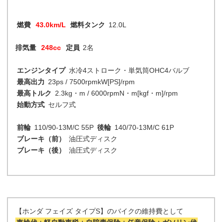
燃費
43.0km/L
燃料タンク
12.0L
排気量
248cc
定員
2名
エンジンタイプ
水冷4ストローク・単気筒OHC4バルブ
最高出力
23ps / 7500rpmkW[PS]/rpm
最高トルク
2.3kg・m / 6000rpmN・m[kgf・m]/rpm
始動方式
セルフ式
前輪
110/90-13M/C 55P
後輪
140/70-13M/C 61P
ブレーキ（前）
油圧式ディスク
ブレーキ（後）
油圧式ディスク
【ホンダ フェイズ タイプS】のバイクの維持費として