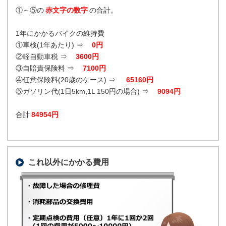
①～⑤の
赤文字の数字
の合計。
1年にかかるバイクの維持費
①車検(1年あたり) ⇒
0円
②軽自動車税 ⇒
3600円
③自賠責保険料 ⇒
7100円
④任意保険料(20歳のケース) ⇒
65160円
⑤ガソリン代(1日5km,1L 150円の場合) ⇒
9094円
合計
84954円
これ以外にかかる費用