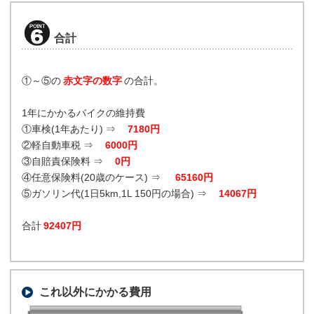
合計
①～⑤の
赤文字の数字
の合計。
1年にかかるバイクの維持費
①車検(1年あたり) ⇒
7180円
②軽自動車税 ⇒
6000円
③自賠責保険料 ⇒
0円
④任意保険料(20歳のケース) ⇒
65160円
⑤ガソリン代(1日5km,1L 150円の場合) ⇒
14067円
合計
92407円
これ以外にかかる費用