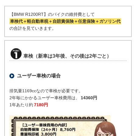
【BMW R1200RT】のバイクの維持費として
車検代＋軽自動車税＋自賠責保険＋任意保険＋ガソリン代
の合計を見ていきます。
車検（新車は3年後、その後は2年ごと）
ユーザー車検の場合
排気量1169ccなので車検が必要です。
2年毎にかかるユーザー車検費用は、
14360円
1年あたり約
7180円