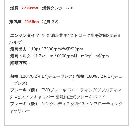
燃費
27.8km/L
燃料タンク
27.0L
排気量
1169cc
定員
2名
エンジンタイプ
空冷/油冷共用4ストローク水平対向2気筒8
バルブ
最高出力
110ps / 7500rpmkW[PS]/rpm
最高トルク
11.7kg・m / 6000rpmN・m[kgf・m]/rpm
始動方式
-
前輪
120/70 ZR 17(チューブレス)
後輪
180/55 ZR 17(チュ
ーブレス)
ブレーキ（前）
EVOブレーキ フローティングダブルディス
ク 4ピストンキャリパー 磨耗補正式ブレーキパッド
ブレーキ（後）
シングルディスク2ピストンフローティング
キャリパー