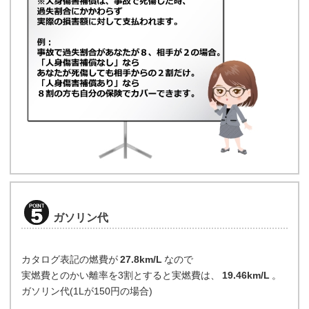
ガソリン代
カタログ表記の燃費が
27.8km/L
なので
実燃費とのかい離率を3割とすると実燃費は、
19.46km/L
。
ガソリン代(1Lが150円の場合)