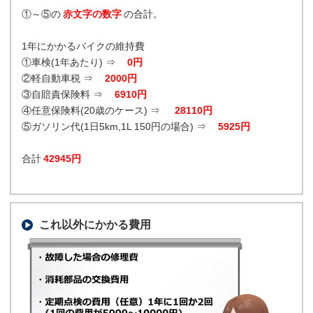
①～⑤の
赤文字の数字
の合計。
1年にかかるバイクの維持費
①車検(1年あたり) ⇒
0円
②軽自動車税 ⇒
2000円
③自賠責保険料 ⇒
6910円
④任意保険料(20歳のケース) ⇒
28110円
⑤ガソリン代(1日5km,1L 150円の場合) ⇒
5925円
合計
42945円
これ以外にかかる費用