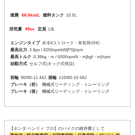
燃費
66.0km/L
燃料タンク
10.0L
排気量
49cc
定員
1名
エンジンタイプ
水冷4ストローク・単気筒OHC
最高出力
3.8ps / 8250rpmkW[PS]/rpm
最高トルク
0.36kg・m / 6500rpmN・m[kgf・m]/rpm
始動方式
セルフ式(キック式併設)
前輪
90/90-12 44J
後輪
110/80-10 58J
ブレーキ（前）
機械式リーディング・トレーリング
ブレーキ（後）
機械式リーディング・トレーリング
【ホンダ ベンリィ プロ】のバイクの維持費として