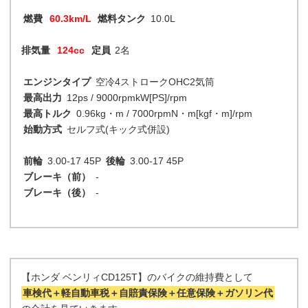
燃費
60.3km/L
燃料タンク
10.0L
排気量
124cc
定員
2名
エンジンタイプ
空冷4ストロークOHC2気筒
最高出力
12ps / 9000rpmkW[PS]/rpm
最高トルク
0.96kg・m / 7000rpmN・m[kgf・m]/rpm
始動方式
セルフ式(キック式併設)
前輪
3.00-17 45P
後輪
3.00-17 45P
ブレーキ（前）
-
ブレーキ（後）
-
【ホンダ ベンリィCD125T】のバイクの維持費として
車検代＋軽自動車税＋自賠責保険＋任意保険＋ガソリン代