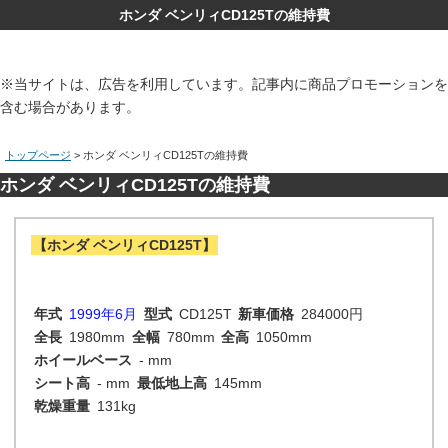
ホンダ ベンリィCD125Tの維持費
※当サイトは、広告を利用しています。記事内に商品プロモーションを
含む場合があります。
トップページ
> ホンダ ベンリィCD125Tの維持費
ホンダ ベンリィCD125Tの維持費
【ホンダ ベンリィCD125T】
年式
1999年6月
型式
CD125T
新車価格
284000円
全長
1980mm
全幅
780mm
全高
1050mm
ホイールベース
- mm
シート高
- mm
最低地上高
145mm
乾燥重量
131kg