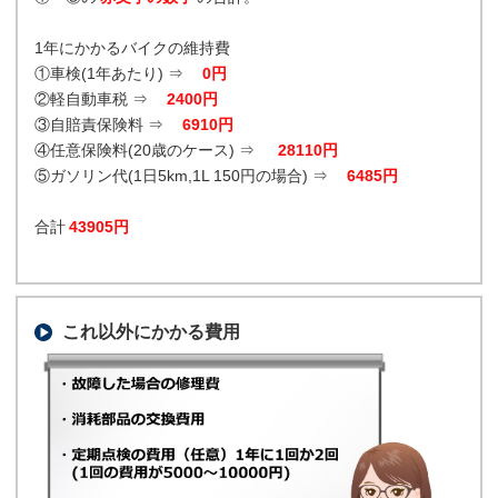
1年にかかるバイクの維持費
①車検(1年あたり) ⇒
0円
②軽自動車税 ⇒
2400円
③自賠責保険料 ⇒
6910円
④任意保険料(20歳のケース) ⇒
28110円
⑤ガソリン代(1日5km,1L 150円の場合) ⇒
6485円
合計
43905円
これ以外にかかる費用