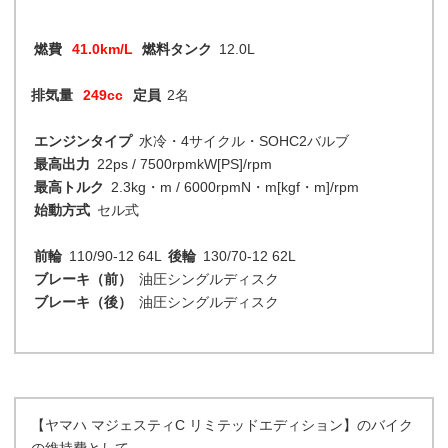
燃費
41.0km/L
燃料タンク
12.0L
排気量
249cc
定員
2名
エンジンタイプ
水冷・4サイクル・SOHC2バルブ
最高出力
22ps / 7500rpmkW[PS]/rpm
最高トルク
2.3kg・m / 6000rpmN・m[kgf・m]/rpm
始動方式
セル式
前輪
110/90-12 64L
後輪
130/70-12 62L
ブレーキ（前）
油圧シングルディスク
ブレーキ（後）
油圧シングルディスク
【ヤマハ マジェスティC リミテッドエディション】のバイク