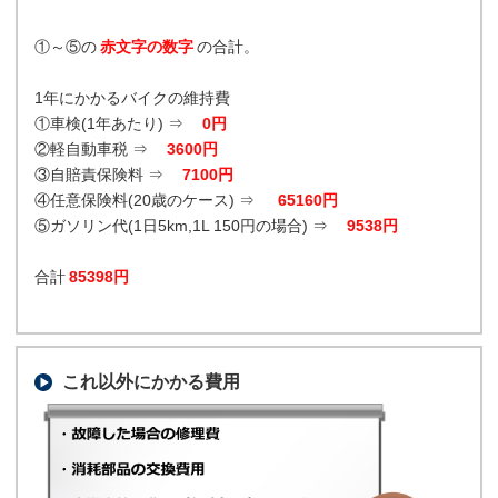
①～⑤の
赤文字の数字
の合計。
1年にかかるバイクの維持費
①車検(1年あたり) ⇒
0円
②軽自動車税 ⇒
3600円
③自賠責保険料 ⇒
7100円
④任意保険料(20歳のケース) ⇒
65160円
⑤ガソリン代(1日5km,1L 150円の場合) ⇒
9538円
合計
85398円
これ以外にかかる費用