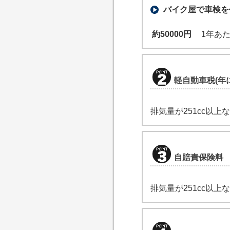
バイク屋で車検を
約50000円
1年あた
軽自動車税(年
排気量が251cc以上
自賠責保険料
排気量が251cc以