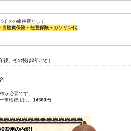
】のバイクの維持費として
＋自賠責保険＋任意保険＋ガソリン代
す。
年後、その後は2年ごと）
合
車検が必要です。
ザー車検費用は、
14360円