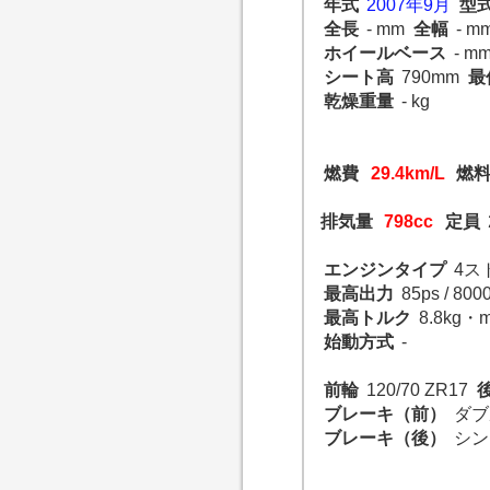
年式
2007年9月
型
全長
- mm
全幅
- m
ホイールベース
- m
シート高
790mm
最
乾燥重量
- kg
燃費
29.4km/L
燃
排気量
798cc
定員
エンジンタイプ
4ス
最高出力
85ps / 800
最高トルク
8.8kg・m
始動方式
-
前輪
120/70 ZR17
ブレーキ（前）
ダブ
ブレーキ（後）
シン