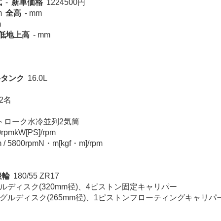
式
-
新車価格
1224500円
m
全高
- mm
m
低地上高
- mm
料タンク
16.0L
2名
トローク水冷並列2気筒
0rpmkW[PS]/rpm
 / 5800rpmN・m[kgf・m]/rpm
後輪
180/55 ZR17
ルディスク(320mm径)、4ピストン固定キャリパー
グルディスク(265mm径)、1ピストンフローティングキャリパ