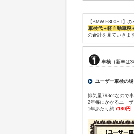
【BMW F800ST
車検代＋軽自動車税
の合計を見ていきま
車検（新車は3
ユーザー車検の場
排気量798ccなので
2年毎にかかるユー
1年あたり約
7180円