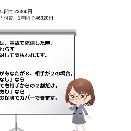
年間で
23360円
万円付帯 1年間で
46320円